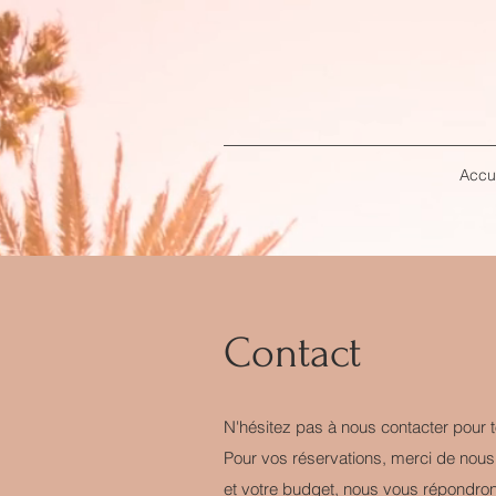
Accu
Contact
N'hésitez pas à nous contacter pour 
Pour vos réservations, merci de nous 
et votre budget, nous vous répondron